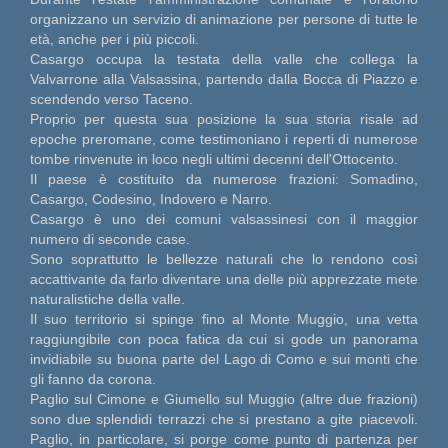
organizzano un servizio di animazione per persone di tutte le
età, anche per i più piccoli.
Casargo occupa la testata della valle che collega la
Valvarrone alla Valsassina, partendo dalla Bocca di Piazzo e
scendendo verso Taceno.
Proprio per questa sua posizione la sua storia risale ad
epoche preromane, come testimoniano i reperti di numerose
tombe rinvenute in loco negli ultimi decenni dell'Ottocento.
Il paese è costituito da numerose frazioni: Somadino,
Casargo, Codesino, Indovero e Narro.
Casargo è uno dei comuni valsassinesi con il maggior
numero di seconde case.
Sono soprattutto le bellezze naturali che lo rendono così
accattivante da farlo diventare una delle più apprezzate mete
naturalistiche della valle.
Il suo territorio si spinge fino al Monte Muggio, una vetta
raggiungibile con poca fatica da cui si gode un panorama
invidiabile su buona parte del Lago di Como e sui monti che
gli fanno da corona.
Paglio sul Cimone e Giumello sul Muggio (altre due frazioni)
sono due splendidi terrazzi che si prestano a gite piacevoli.
Paglio, in particolare, si porge come punto di partenza per