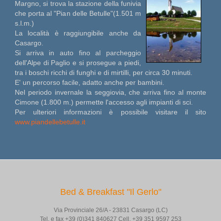
Margno, si trova la stazione della funivia
che porta al "Pian delle Betulle"(1.501 m
s.l.m.)
La località è raggiungibile anche da
Casargo.
Si arriva in auto fino al parcheggio
dell'Alpe di Paglio e si prosegue a piedi,
tra i boschi ricchi di funghi e di mirtilli, per circa 30 minuti.
E' un percorso facile, adatto anche per bambini.
Nel periodo invernale la seggiovia, che arriva fino al monte
Cimone (1.800 m.) permette l'accesso agli impianti di sci.
Per ulteriori informazioni è possibile visitare il sito
www.piandellebetulle.it
Bed & Breakfast "Il Gerlo"
Via Provinciale 26/A - 23831 Casargo (LC)
Tel. e fax +39 (0)341 840627 Cell. +39 351 9597 253